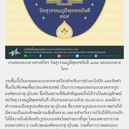
งานออกแบบลายตาลปัตร วัดสุวรรณภูมิพุทธชยันตี ๙๘๙ ออกแบบลาย
ไทย
งานชิ้นนี้เป็นงานออกแบบลายตาลปัตรสำหรับการนำเอาไปปัก และจัดทำ
ขึ้นเป็นพิเศษเพื่อถวยแด่พระสงฆ์ เป็นการวาดและออกแบบลวดลายรูป
องค์พระธาตุ อุโบสถ ซึ่งเป็นสถานที่อันสำคัญและถือได้ว่าเป็นสะญลักษณ์
ขอวัดสุวรรณภูมิพุทธชยันตี เป็นงานออกแบบด้วย illustrator และมีการ
ทำรายละเอียดรูปองค์พระธาตุ อุโบสถ ซึ่งวาดตามรูปแบบจากภาพถ่ายให้
มีความเป็นเอกลักษณ์ลายเส้นที่งดงาม เหมาะสำหรับการนำไปใช้กับงานปัก
ให้มีความใกล้เคียงกับรูปแบบองค์จริงอย่างมากที่สุด โดยเฉพาะการวาด
ลวดลายต่าง ๆ บนตัวขององค์พระธาตุ อุโบสถ รวมทั้งการวาดออกแบบ