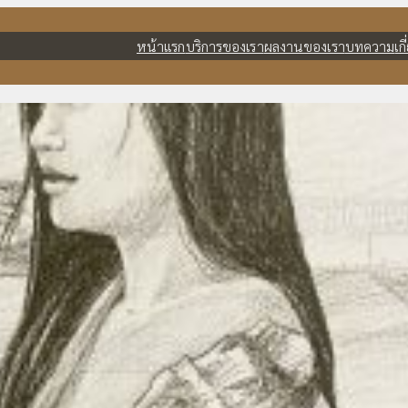
หน้าแรก
บริการของเรา
ผลงานของเรา
บทความ
เก