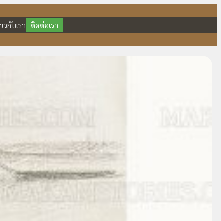
ี่ยวกับเรา
ติดต่อเรา