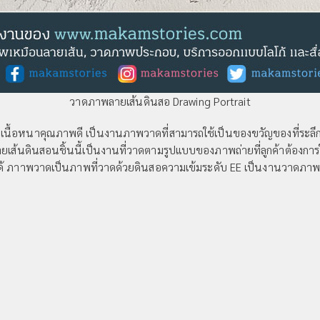
วาดภาพลายเส้นดินสอ Drawing Portrait
้อหนาคุณภาพดี เป็นงานภาพวาดที่สามารถใช้เป็นของขวัญของที่ระลึกในโ
์ลายเส้นดินสอนชิ้นนี้เป็นงานที่วาดตามรูปแบบของภาพถ่ายที่ลูกค้าต้อง
บได้ ภาาพวาดเป็นภาพที่วาดด้วยดินสอความเข้มระดับ EE เป็นงานวาดภาพแบ