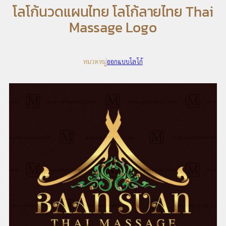
โลโก้นวดแผนไทย โลโก้ลายไทย Thai
Massage Logo
หมวดหมู่
ออกแบบโลโก้