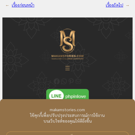
←
เรื่องก่อนหน้า
เรื่องถัดไป
→
ติดตามความเคลื่อนไหวของเราได้ที่ Fecebook Makamstories | รับออกแบบโลโก้ ออกแบบสื่อสิ่งพิมพ์ และรับทำเว็บไซต์
ติดต่อสอบถาม ออกแบบโลโก้ WhatsApp ID: @18JulyDesign
ดูอัพเดตผลงาน ออกแบบโลโก้ของเราได้ที่ Pinterest
ติดต่อสอบถามทางอีเมล
ติดต่อเรา
|
แผนที่เว็บไซต์
สงวนลิขสิทธิ์ Copyright © All Right Reserved.