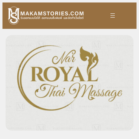
Skip
to
content