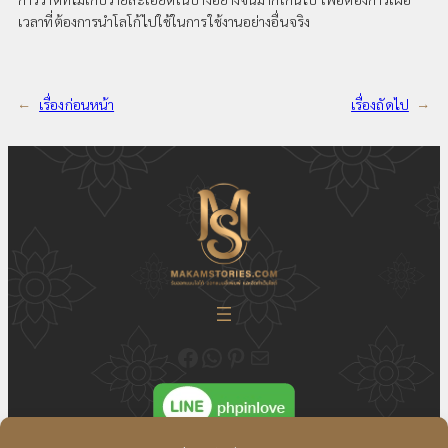
เวลาที่ต้องการนำโลโก้ไปใช้ในการใช้งานอย่างอื่นจริง
←
เรื่องก่อนหน้า
เรื่องถัดไป
→
ติดตามความเคลื่อนไหวของเราได้ที่ Fecebook Makamstories | รับออกแบบโลโก้ ออกแบบสื่อสิ่งพิมพ์ และรับทำเว็บไซต์
ติดต่อสอบถาม ออกแบบโลโก้ WhatsApp ID: @18JulyDesign
ดูอัพเดตผลงาน ออกแบบโลโก้ของเราได้ที่ Pinterest
ติดต่อสอบถามทางอีเมล