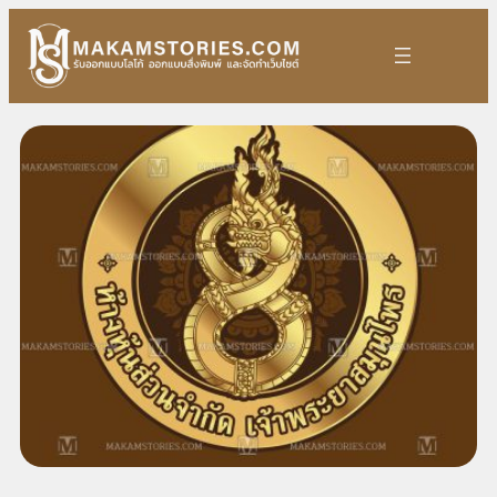
Skip
to
content