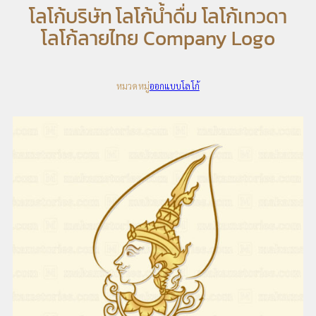
โลโก้บริษัท โลโก้น้ำดื่ม โลโก้เทวดา
โลโก้ลายไทย Company Logo
หมวดหมู่
ออกแบบโลโก้