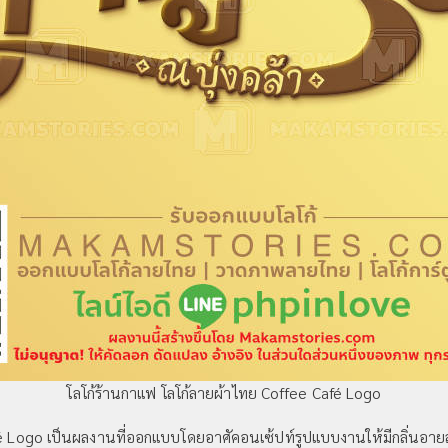
โลโก้ร้านกาแฟ โลโก้ลายผ้าไทย Coffee Café Logo
go เป็นผลงานที่ออกแบบโดยอาศัคอนเซ้ปท์รูปแบบงานให้มีกลิ่นอายสไตล์ท