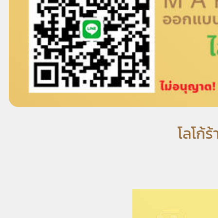
โลโก้ร