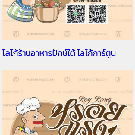
โลโก้ร้านอาหารปักษ์ใต้ โลโก้การ์ตูน