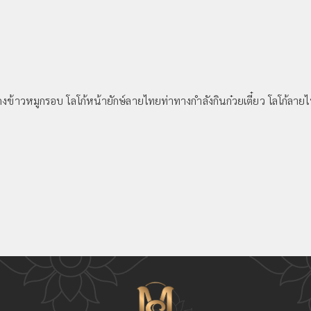
ดงข้าวหมูกรอบ โลโก้หน้ายักษ์ลายไทยท่าทางกำลังกินก๋วยเตี๋ยว โลโก้ลาย