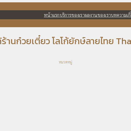
หน้าแรก
บริการของเรา
ผลงานของเรา
บทความ
เก
ก้ร้านก๋วยเตี๋ยว โลโก้ยักษ์ลายไทย T
หมวดหมู่