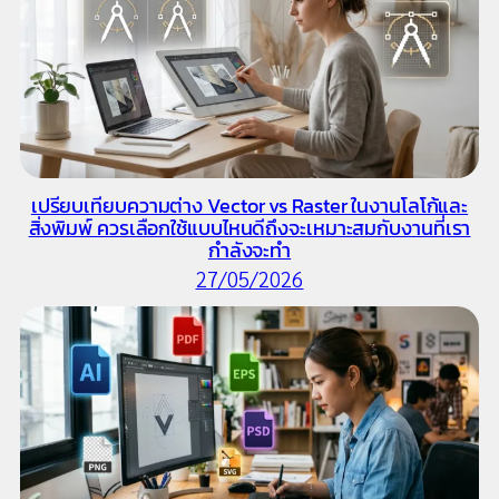
เปรียบเทียบความต่าง Vector vs Raster ในงานโลโก้และ
สิ่งพิมพ์ ควรเลือกใช้แบบไหนดีถึงจะเหมาะสมกับงานที่เรา
กำลังจะทำ
27/05/2026