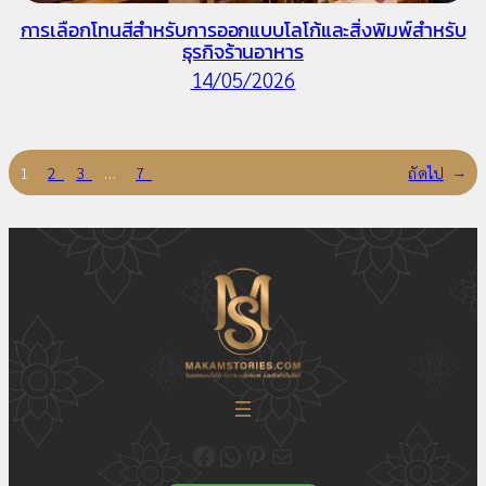
การเลือกโทนสีสำหรับการออกแบบโลโก้และสิ่งพิมพ์สำหรับ
ธุรกิจร้านอาหาร
14/05/2026
1
2
3
…
7
ถัดไป
→
ติดตามความเคลื่อนไหวของเราได้ที่ Fecebook Makamstories | รับออกแบบโลโก้ ออกแบบสื่อสิ่งพิมพ์ และรับทำเว็บไซต์
ติดต่อสอบถาม ออกแบบโลโก้ WhatsApp ID: @18JulyDesign
ดูอัพเดตผลงาน ออกแบบโลโก้ของเราได้ที่ Pinterest
ติดต่อสอบถามทางอีเมล