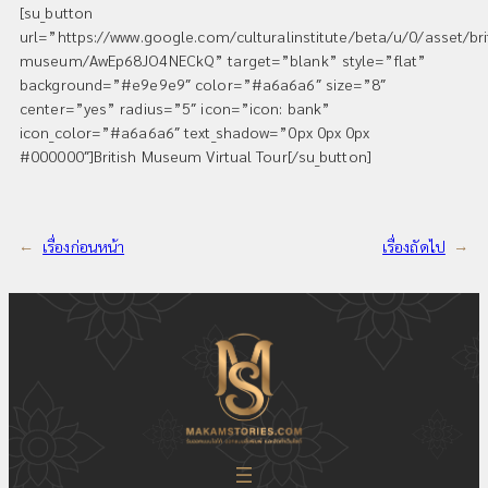
[su_button
url=”https://www.google.com/culturalinstitute/beta/u/0/asset/bri
museum/AwEp68JO4NECkQ” target=”blank” style=”flat”
background=”#e9e9e9″ color=”#a6a6a6″ size=”8″
center=”yes” radius=”5″ icon=”icon: bank”
icon_color=”#a6a6a6″ text_shadow=”0px 0px 0px
#000000″]British Museum Virtual Tour[/su_button]
←
เรื่องก่อนหน้า
เรื่องถัดไป
→