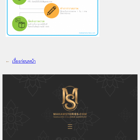
←
เรื่องก่อนหน้า
ติดตามความเคลื่อนไหวของเราได้ที่ Fecebook Makamstories | รับออกแบบโลโก้ ออกแบบสื่อสิ่งพิมพ์ และรับทำเว็บไซต์
ติดต่อสอบถาม ออกแบบโลโก้ WhatsApp ID: @18JulyDesign
ดูอัพเดตผลงาน ออกแบบโลโก้ของเราได้ที่ Pinterest
ติดต่อสอบถามทางอีเมล