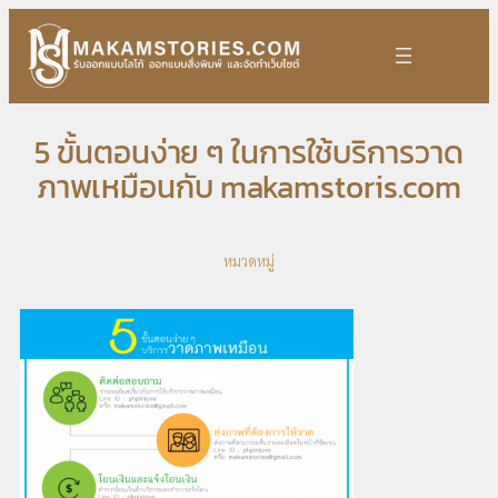
Skip
to
content
5 ขั้นตอนง่าย ๆ ในการใช้บริการวาด
ภาพเหมือนกับ makamstoris.com
หมวดหมู่