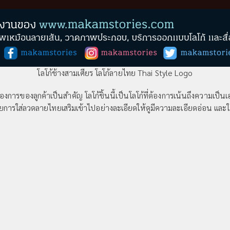
โลโก้ช้างสามเศียร โลโก้ลายไทย Thai Style Logo
งการของลูกค้าเป็นสำคัญ โลโก้ชิ้นนี้เป็นโลโก้ที่ต้องการเน้นถึงความเป็น
งโดยการใส่ลวดลายไทยเสริมเข้าไปอย่างละเอียดให้ดูมีความละเอียดอ่อน แล