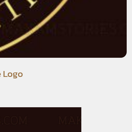
e Logo