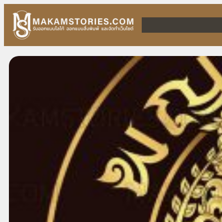
Skip
to
content