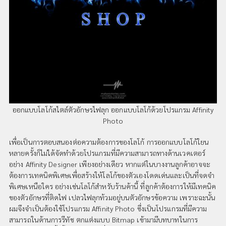
ออกแบบโลโก้สไตล์ตัวอักษรไฟลุก ออกแบบโลโก้ด้วยโปรแกรม Affinity
Photo
เพื่อเป็นการตอบสนองต่อความต้องการของโลโก้ การออกแบบโลโก้ใยน
หลายครั้งก็ไม่ได้จัดทำด้วยโปรแกรมที่มีความสามารถทางด้านเวคเตอร์
อย่าง Affinity Designer เพียงอย่างเดียว หากแต่ในบางงานลูกค้าอาจจะ
ต้องการเทคนิคพิเศษเพื่อสร้างให้โลโก้ของตัวเองโดดเด่นและเป็นที่จดจำ
พิเศษเหนือใคร อย่างเช่นโลโก้สำหรับร้านค้านี้ ที่ลูกค้าต้องการให้มีเทคนิค
ของตัวอักษรที่ติดไฟ เปลวไฟลุกท้วมอยู่บนตัวอักษรข้อความ เพราะฉะนั้น
ผมจึงจำเป็นต้องใช้โปรแกรม Affinity Photo ซึ่งเป็นโปรแกรมที่มีความ
สามารถในด้านการรีทัช ตกแต่งแบบ Bitmap เข้ามามีบทบาทในการ