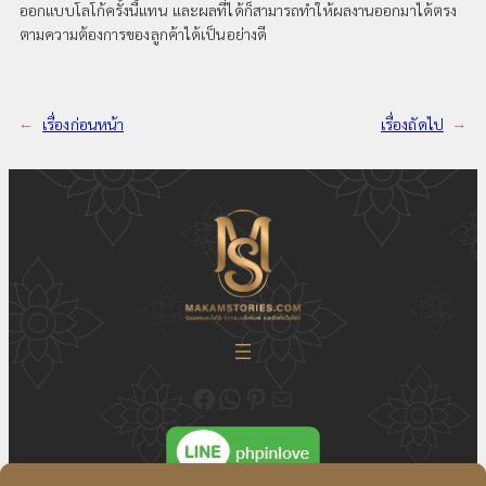
ออกแบบโลโก้ครั้งนี้แทน และผลที่ได้ก็สามารถทำให้ผลงานออกมาได้ตรง
ตามความต้องการของลูกค้าได้เป็นอย่างดี
←
เรื่องก่อนหน้า
เรื่องถัดไป
→
ติดตามความเคลื่อนไหวของเราได้ที่ Fecebook Makamstories | รับออกแบบโลโก้ ออกแบบสื่อสิ่งพิมพ์ และรับทำเว็บไซต์
ติดต่อสอบถาม ออกแบบโลโก้ WhatsApp ID: @18JulyDesign
ดูอัพเดตผลงาน ออกแบบโลโก้ของเราได้ที่ Pinterest
ติดต่อสอบถามทางอีเมล