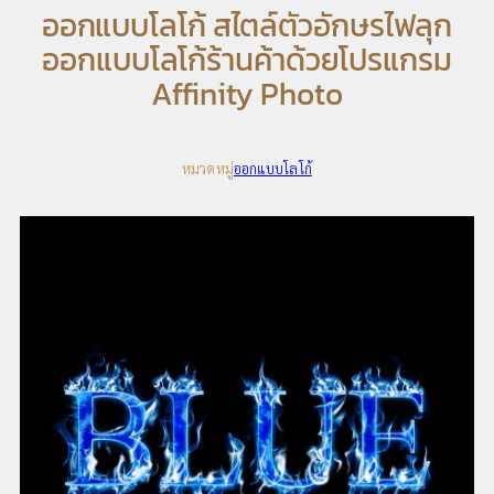
ออกแบบโลโก้ สไตล์ตัวอักษรไฟลุก
ออกแบบโลโก้ร้านค้าด้วยโปรแกรม
Affinity Photo
หมวดหมู่
ออกแบบโลโก้