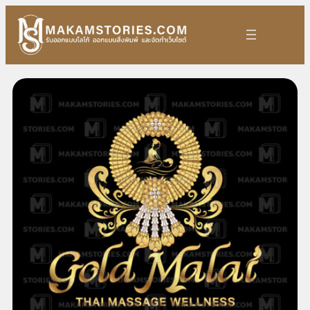
Skip
to
content