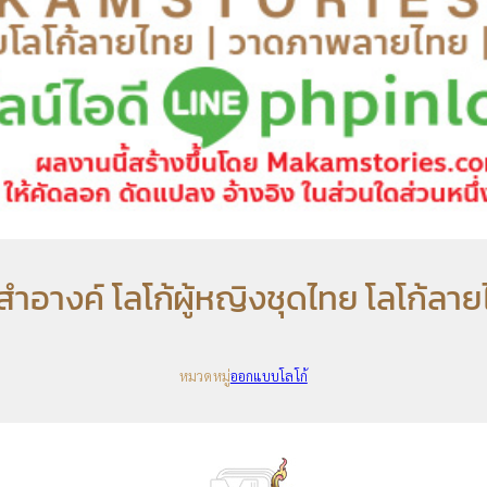
งสำอางค์ โลโก้ผู้หญิงชุดไทย โลโก้ลาย
หมวดหมู่
ออกแบบโลโก้