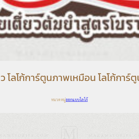
ี๋ยว โลโก้การ์ตูนภาพเหมือน โลโก้การ์
หมวดหมู่
ออกแบบโลโก้