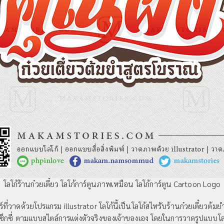
โลโก้ร้านก๋วยเตี๋ยว โลโก้การ์ตูนภาพเหมือน โลโก้การ์ตูน Cartoon Logo
่วาดด้วยโปรแกรม illustrator โลโก้นี้เป็นโลโก้สไหรับร้านก๋วยเตี๋ยว
เซ็กซี่ ตามแบบสไตล์การแต่งตัวจริงของเจ้าของเอง โดยในการวาดรูปแบบโลโก