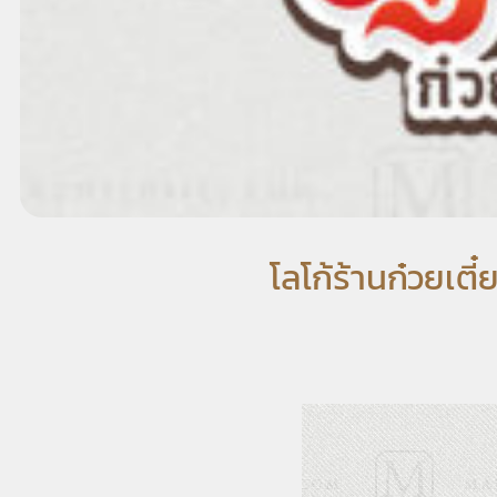
โลโก้ร้านก๋วยเต