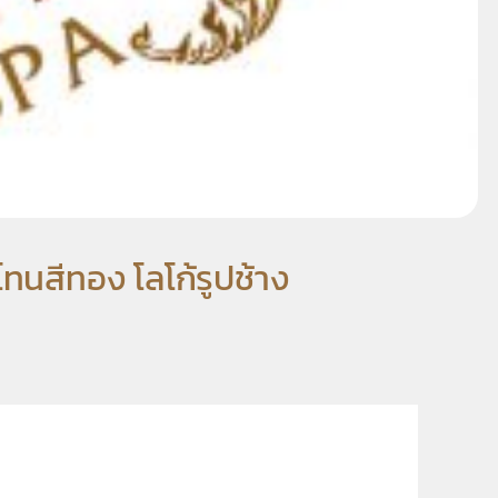
นสีทอง โลโก้รูปช้าง