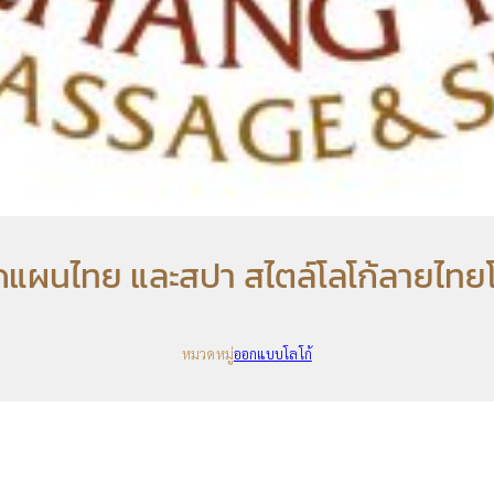
แผนไทย และสปา สไตล์โลโก้ลายไทยโท
หมวดหมู่
ออกแบบโลโก้