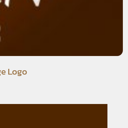
ge Logo