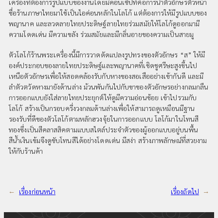
เครื่องที่ต้องการรูปแบบของงานโดยมีคอนเซ็ปท์คือการนำตัวอักษรตัวหน้า
ชื่อร้านภาษาไทยมาใช้เป็นไอค่อนหลักในโลโก้ แต่ต้องการให้มีรูปแบบของ
พญานาค และลวดลายไทยประดิษฐ์ลายไทยร่วมสมัยให้โลโก้ดูออกมามี
ความโดดเด่น มีความขลัง ร่วมสมัยและมีกลิ่นอายของความเป็นสายมู
ตัวโลโก้ร้านพระเครื่องนี้มีการวาดดัดแปลงรูปทรงของตัวอักษร “ส” ให้มี
องค์ประกอบของลายไทยประดิษฐ์และพญานาคที่เชิดชูศรีษะสูงขึ้นไป
เหนือตัวอักษรเพื่อให้สอดคล้องรับกับหางของสอเสืออย่างเข้ากันดี และมี
ลำตัวตวัดหางมายังด้านล่าง ม้วนพันกันไปกับขาของตัวอักษรอย่างกลมกลืน
การออกแบบยังใส่ลายไทยประยุกต์ให้ดูมีความอ่อนช้อย เข้าไปรวมกับ
โลโก้ สร้างเป็นกรอบครึ่งวงกลมด้านล่างเพื่อให้สามารถดูเหมือนมีฐาน
รองรับที่ดีของตัวโลโก้ตามหลักฮวงจุ้ยในการออกแบบ โลโก้มาในโทนสี
ทองซึ่งเป็นสีคลาสสิคตามแบบสไตล์ประจำตัวของผู้ออกแบบอยู่บนพื้น
สีน้ำเงินเข้มจึงดูขับโทนสีได้อย่างโดดเด่น มีสง่า สร้างภาพลักษณ์ที่สวยงาม
ให้กับร้านค้า
←
เรื่องก่อนหน้า
เรื่องถัดไป
→