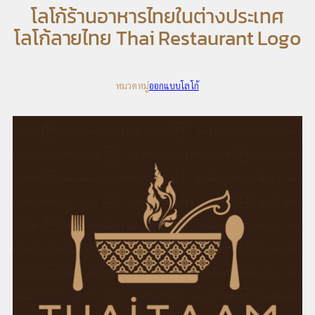
โลโก้ร้านอาหารไทยในต่างประเทศ
โลโก้ลายไทย Thai Restaurant Logo
หมวดหมู่
ออกแบบโลโก้