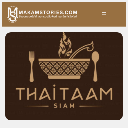
Skip
to
content