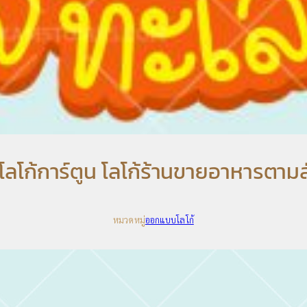
ก้การ์ตูน โลโก้ร้านขายอาหารตามส
หมวดหมู่
ออกแบบโลโก้