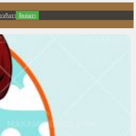
ี่ยวกับเรา
ติดต่อเรา