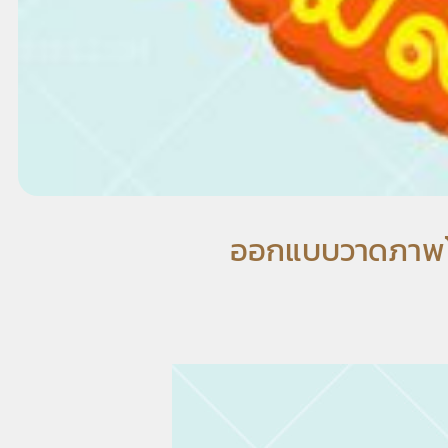
ออกแบบวาดภาพโลโ