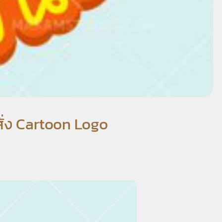
ั่ง Cartoon Logo