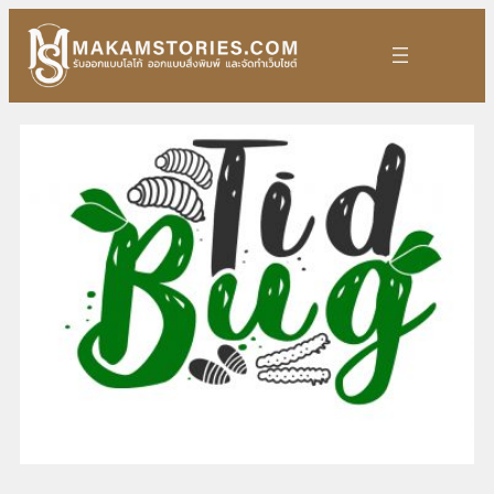
Skip
to
content