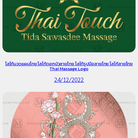
โลโก้นวดแผนไทย โลโก้ดอกบัวลายไทย โลโก้รูปมือลายไทย โลโก้ลายไทย
Thai Massage Logo
24/12/2022