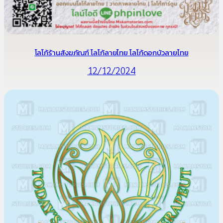
โลโก้ร้านสังฆภัณฑ์ โลโก้ลายไทย โลโก้ดอกบัวลายไทย
12/12/2024