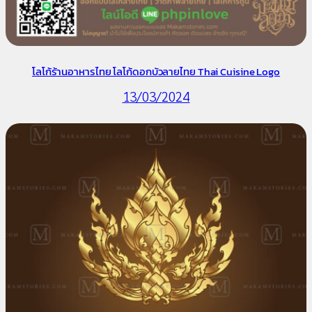
โลโก้ร้านอาหารไทย โลโก้ดอกบัวลายไทย Thai Cuisine Logo
13/03/2024