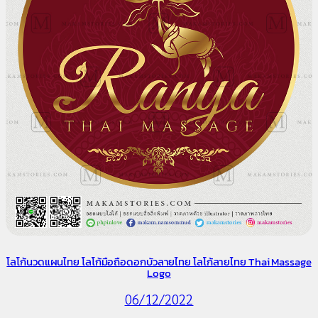
โลโก้นวดแผนไทย โลโก้มือถือดอกบัวลายไทย โลโก้ลายไทย Thai Massage
Logo
06/12/2022