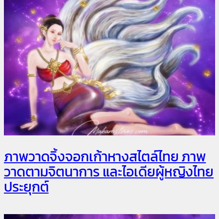
ภาพวาดจิ้งจอกเก้าหางสไตล์ไทย ภาพ
วาดตามจิตนาการ และไอเดียผู้หญิงไทย
ประยุกต์