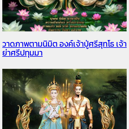
วาดภาพตามนิมิต องค์เจ้าปู่ศรีสุทโธ เจ้า
ย่าศรีปทุมมา