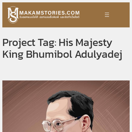
Skip
to
content
Project Tag:
His Majesty
King Bhumibol Adulyadej