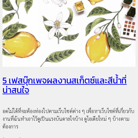
5 เฟสบุ๊กเพจผลงานสเก็ตซ์และสีน้ำที่
น่าสนใจ
อดไม่ได้ที่จะต้องท่องไปตามเว็บไซต์ต่าง ๆ เพื่อหาเว็บไซต์ที่เกี่ยวกับ
งานที่ฉันทำเอาไว้ดูเป็นแรงบันดาลใจบ้าง ดูไอเดียใหม่ ๆ บ้างตาม
ต้องการ