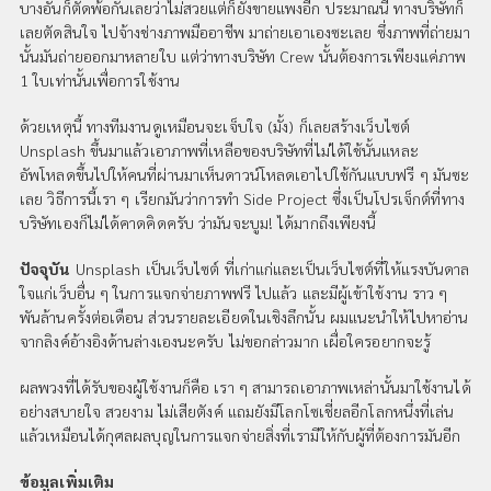
บางอันก็ตัดพ้อกันเลยว่าไม่สวยแต่ก็ยังขายแพงอีก ประมาณนี้ ทางบริษัทก็
เลยตัดสินใจ ไปจ้างช่างภาพมืออาชีพ มาถ่ายเอาเองซะเลย ซึ่งภาพที่ถ่ายมา
นั้นมันถ่ายออกมาหลายใบ แต่ว่าทางบริษัท Crew นั้นต้องการเพียงแค่ภาพ
1 ใบเท่านั้นเพื่อการใช้งาน
ด้วยเหตุนี้ ทางทีมงานดูเหมือนจะเจ็บใจ (มั้ง) ก็เลยสร้างเว็บไซต์
Unsplash ขึ้นมาแล้วเอาภาพที่เหลือของบริษัทที่ไม่ได้ใช้นั้นแหละ
อัพโหลดขึ้นไปให้คนที่ผ่านมาเห็นดาวน์โหลดเอาไปใช้กันแบบฟรี ๆ มันซะ
เลย วิธีการนี้เรา ๆ เรียกมันว่าการทำ Side Project ซึ่งเป็นโปรเจ็กต์ที่ทาง
บริษัทเองก็ไม่ได้คาดคิดครับ ว่ามันจะบูม! ได้มากถึงเพียงนี้
ปัจจุบัน
Unsplash เป็นเว็บไซต์ ที่เก่าแก่และเป็นเว็บไซต์ที่ให้แรงบันดาล
ใจแก่เว็บอื่น ๆ ในการแจกจ่ายภาพฟรี ไปแล้ว และมีผู้เข้าใช้งาน ราว ๆ
พันล้านครั้งต่อเดือน ส่วนรายละเอียดในเชิงลึกนั้น ผมแนะนำให้ไปหาอ่าน
จากลิงค์อ้างอิงด้านล่างเองนะครับ ไม่ขอกล่าวมาก เผื่อใครอยากจะรู้
ผลพวงที่ได้รับของผู้ใช้งานก็คือ เรา ๆ สามารถเอาภาพเหล่านั้นมาใช้งานได้
อย่างสบายใจ สวยงาม ไม่เสียตังค์ แถมยังมีโลกโซเชี่ยลอีกโลกหนึ่งที่เล่น
แล้วเหมือนได้กุศลผลบุญในการแจกจ่ายสิ่งที่เรามีให้กับผู้ที่ต้องการมันอีก
ข้อมูลเพิ่มเติม