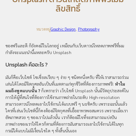
ลิขสิทธิ์
หมวดหมู่
Graphic Design
, 
Photography
ของฟรีและดี ก็ยังคงมีในโลกอยู่ เหมือนกับเว็บดาวน์โหลดภาพฟรีที่ผม
กำลังจะแนะนำนี้แหละครับ Unsplash
Unsplash คืออะไร ?
มันก็คือเว็บไซต์ โซเชี่ยลเรียบ ๆ ง่าย ๆ ชนิดหนึ่งครับ ที่ให้เราสามารถร่วม
เล่นได้โดยมีจิตกุศลอันเป็นที่เมตตาแก่ทุกชีวิตที่ต้องการภาพฟรี!
ทำไม
ผมถึงพูดแบบนั้น ?
ก็เพราะว่า เว็บไซต์ Unsplash นั้นมีวัตถุประสงค์ใน
การให้ผู้ที่สนใจที่ต้องการใช้งานภาพถ่ายในระดับ High-resolution
สามารถดาวน์โหลดเอาไปใช้งานได้แบบฟรี ๆ นะซิครับ เพราะฉะนั้นแล้ว
ใครที่เล่นเว็บไซต์นี้ก็คงต้องมีจิตกุศลที่เอื้ออาทรพอสมควร เพราะเมื่อเรา
อัพภาพสวย ๆ ของเราไปแล้วนั้น เราก็ต้องมีใจที่จะสามารถแบ่งปัน
ภาพถ่ายของเราให้ใครก็ตามที่ต้องการมันสามารถเอาไปใช้งานได้ในทุก
กรณีได้แบบไม่มีเงื่อนไขใด ๆ ทั้งสิ้นนั้นเอง