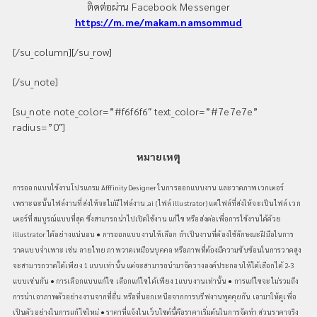
ติดต่อผ่าน Facebook Messenger
https://m.me/makam.namsommud
[/su_column][/su_row]
[/su_note]
[su_note note_color=”#f6f6f6″ text_color=”#7e7e7e”
radius=”0″]
หมายเหตุ
การออกแบบใช้งานโปรแกรม Afffinity Designer ในการออกแบบงาน และวาดภาพเวกเตอร์
เพราะฉะนั้นไฟล์งานที่ส่งให้จะไม่มีไฟล์งาน .ai (ไฟล์ illustrator) แต่ไฟล์ที่ส่งให้จะเป็นไฟล์ เวก
เตอร์ที่สมบูรณ์แบบที่สุด ซึ่งสามารถนำไปเปิดใช้งาน แก้ไข หรือส่งต่อเพื่อการใช้งานได้ด้วย
illustrator ได้อย่างแน่นอน ● การออกแบบงานให้เลือก ถ้าเป็นงานที่ต้องใช้ลักษณะฝีมือในการ
วาดแบบจำเพาะ เช่น ลายไทย ภาพวาดเหมือนบุคคล หรือภาพที่ต้องมีความซับซ้อนในการวาดสูง
จะสามารถวาดได้เพียง 1 แบบเท่านั้น แต่จะสามารถนำมาจัดวางองค์ประกอบให้ได้เลือกได้ 2-3
แบบเช่นกัน ● การเลือกแบบแก้ไข เลือกแก้ไขได้เพียง 1แบบงานเท่านั้น ● การแก้ไขจะไม่รวมถึง
การนำเอาภาพตัวอย่างงานจากที่อื่น หรือที่นอกเหนือจากการบรีฟงานพูดคุยกัน เอามาให้ดูเพื่อ
เป็นตัวอย่างในการแก้ไขใหม่ ● ราคาที่แจ้งในเว็บไซต์นี้คือราคาเริ่มต้นในการจัดทำ ส่วนราคาจริง