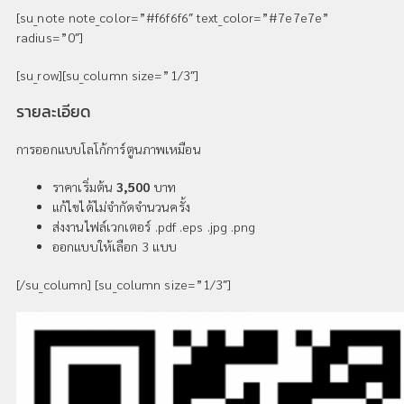
[su_note note_color=”#f6f6f6″ text_color=”#7e7e7e”
radius=”0″]
[su_row][su_column size=”1/3″]
รายละเอียด
การออกแบบโลโก้การ์ตูนภาพเหมือน
ราคาเริ่มต้น
3,500
บาท
แก้ไขได้ไม่จำกัดจำนวนครั้ง
ส่งงานไฟล์เวกเตอร์ .pdf .eps .jpg .png
ออกแบบให้เลือก 3 แบบ
[/su_column] [su_column size=”1/3″]