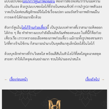
แบบฉบับของ
โลโก้การ์ตูนภาพเหมือน
ต้องการสื่อให้เห็นว่าร้านนี้มีความ
เป็นกันเอง ด้วยรูปแบบของโลโก้ที่ง่ายในคอนเซ็ปท์ การนำรูปภาพตัวเอง
วาดเป็นไอค่อนสัญลักษณ์จึงไม่ใช่เรื่องแปลก แถมยังสร้างภาพลักษณ์ใน
การจดจำได้ง่ายมากอีกด้วย
ตัวการ์ตูนใน
โลโก้ร้านก๋วยเตี๋ยว
นี้ เป็นรูปแบบท่าทางที่เราสามารถคิดออก
ได้ง่าย ๆ คือ ทำท่าทางแบบกำลังถือผลิตภัณฑ์ของตนเอง ในที่นี้ก็คือก๋วย
เต๊่ยวเรือ เราวาดรายละเอียดของภาพก๋วยเตี๋ยว แม้กระท้้งรูปของชามตรา
ไก่ที่ทางร้านใช้งาน ก็สามารถนำมาเป็นจุดสังเกตุเล็กน้อยได้ในโลโก้
ด้วยบุคลิกท่าทางที่ร่าเริงสดใส พร้อมสีสันในตัวโลโก้ที่สดใสฉูดฉาดสดุด
สายตา ทำให้เกิดจุดเด่นอย่างมาก ชวนให้น่ามองน่าสนใจ
←
เรื่องก่อนหน้า
เรื่องถัดไป
→