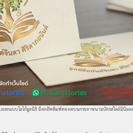
ับออกแบบโลโก้มูลนิธิ ม็อกอัพพิมพ์ทองเคบนกระดาษนามบัตรสไตล์มินิมอล