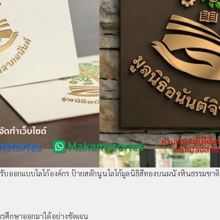
รับออกแบบโลโก้องค์กร ป้ายสลักนูนโลโก้มูลนิธิสีทองบนผนังหินธรรมชาติ
รศึกษาออกมาได้อย่างชัดเจน