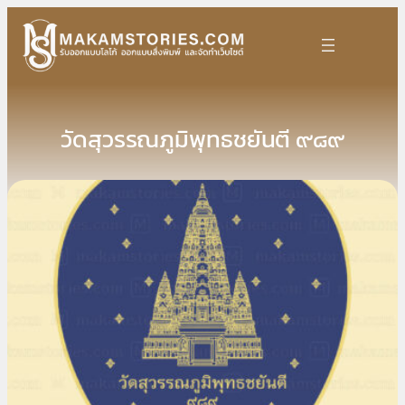
Skip
to
content
วัดสุวรรณภูมิพุทธชยันตี ๙๘๙