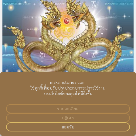
พญานาคเกี้ยว พญานาคเกี้ยวอินฟินิตี้ วาดภพพญานาคด้วย illustrator
07/07/2021