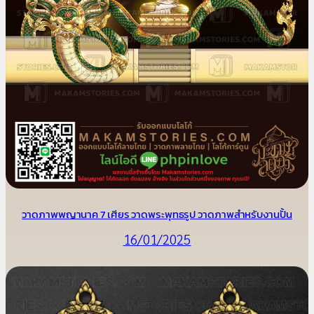
วาดภาพพญานาค 7 เศียร วาดพระพุทธรูป วาดภาพสำหรับงานปั้น
16/01/2025