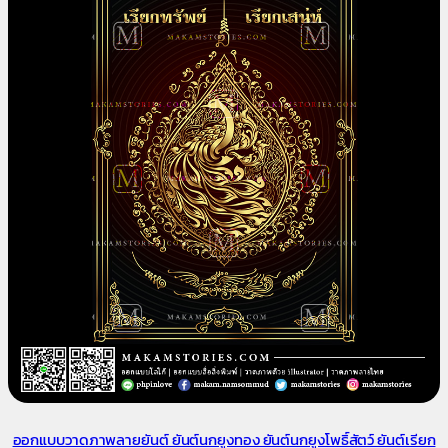
ออกแบบวาดภาพลายยันต์ ยันต์นกยูงทอง ยันต์นกยูงโพธิ์สัตว์ ยันต์เรียก