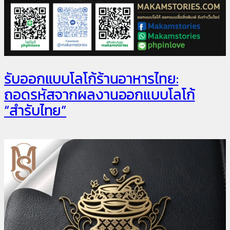
รับออกแบบโลโก้ร้านอาหารไทย:
ถอดรหัสจากผลงานออกแบบโลโก้
“สำรับไทย”