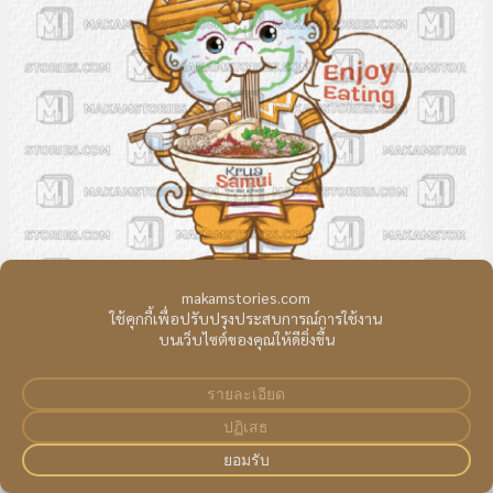
โลโก้การ์ตูนหนุมานลายไทย โลโก้ร้าน