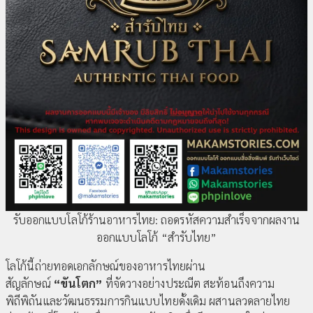
รับออกแบบโลโก้ร้านอาหารไทย: ถอดรหัสความสำเร็จจากผลงาน
ออกแบบโลโก้ “สำรับไทย”
โลโก้นี้ถ่ายทอดเอกลักษณ์ของอาหารไทยผ่าน
สัญลักษณ์
“ขันโตก”
ที่จัดวางอย่างประณีต สะท้อนถึงความ
พิถีพิถันและวัฒนธรรมการกินแบบไทยดั้งเดิม ผสานลวดลายไทย