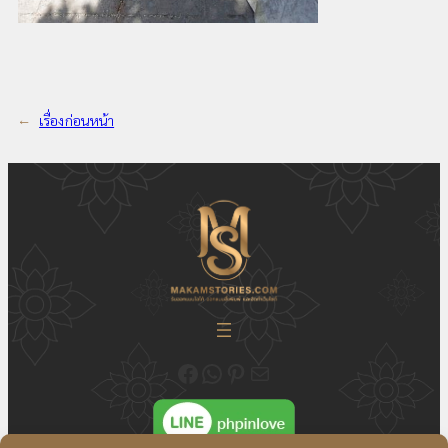
←
เรื่องก่อนหน้า
ติดตามความเคลื่อนไหวของเราได้ที่ Fecebook Makamstories | รับออกแบบโลโก้ ออกแบบสื่อสิ่งพิมพ์ และรับทำเว็บไซต์
ติดต่อสอบถาม ออกแบบโลโก้ WhatsApp ID: @18JulyDesign
ดูอัพเดตผลงาน ออกแบบโลโก้ของเราได้ที่ Pinterest
ติดต่อสอบถามทางอีเมล