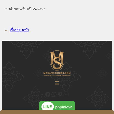
งานถ่ายภาพห้องพักโรงแรมฯ
←
เรื่องก่อนหน้า
ติดตามความเคลื่อนไหวของเราได้ที่ Fecebook Makamstories | รับออกแบบโลโก้ ออกแบบสื่อสิ่งพิมพ์ และรับทำเว็บไซต์
ติดต่อสอบถาม ออกแบบโลโก้ WhatsApp ID: @18JulyDesign
ดูอัพเดตผลงาน ออกแบบโลโก้ของเราได้ที่ Pinterest
ติดต่อสอบถามทางอีเมล